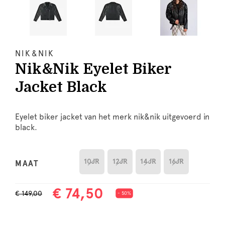
NIK&NIK
Nik&Nik Eyelet Biker
Jacket Black
Eyelet biker jacket van het merk nik&nik uitgevoerd in
black.
10JR
12JR
14JR
16JR
MAAT
€ 74,50
€ 149,00
- 50%