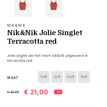
NIK&NIK
Nik&Nik Jolie Singlet
Terracotta red
Jolie singlet van het merk nik&nik uitgevoerd in
terracotta red.
10JR
12JR
14JR
16JR
MAAT
€ 21,00
€ 42,00
- 50%