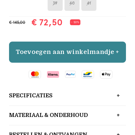
39
40
41
€ 72,50
€ 145,00
- 50%
Toevoegen aan winkelmandje +
SPECIFICATIES
MATERIAAL & ONDERHOUD
BESTELLEN & ONTVANGEN