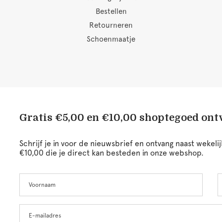
Bestellen
Retourneren
Schoenmaatje
Gratis €5,00 en €10,00 shoptegoed on
Schrijf je in voor de nieuwsbrief en ontvang naast wekel
€10,00 die je direct kan besteden in onze webshop.
Voornaam
A
Leave
this
field
blank
E-mailadres