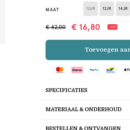
10JR
12JR
14JR
MAAT
€ 16,80
€ 42,00
- 60%
Toevoegen aa
SPECIFICATIES
MATERIAAL & ONDERHOUD
BESTELLEN & ONTVANGEN