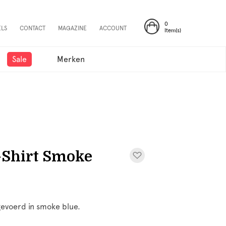
0
ELS
CONTACT
MAGAZINE
ACCOUNT
Item(s)
Sale
Merken
-Shirt Smoke
gevoerd in smoke blue.