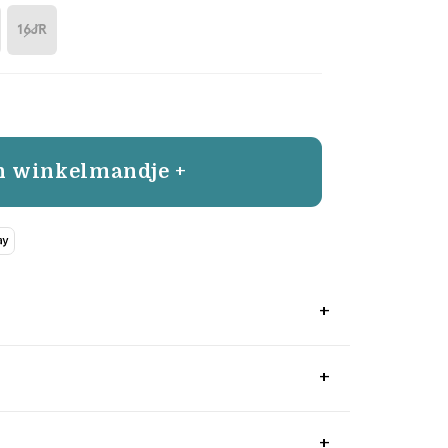
16JR
n winkelmandje +