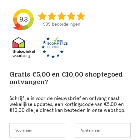
9.3
999 beoordelingen
Gratis €5,00 en €10,00 shoptegoed
ontvangen?
Schrijf je in voor de nieuwsbrief en ontvang naast
wekelijkse updates, een kortingscode van €5,00 en
€10,00 die je direct kan besteden in onze webshop.
Voornaam
Achternaam
Leave
this
field