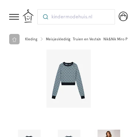
kindermodehuis.nl
Kleding
Meisjeskleding
Truien en Vesten
Nik&Nik Miro Pullove