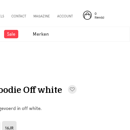
0
ELS
CONTACT
MAGAZINE
ACCOUNT
Item(s)
Sale
Merken
odie Off white
gevoerd in off white.
16JR