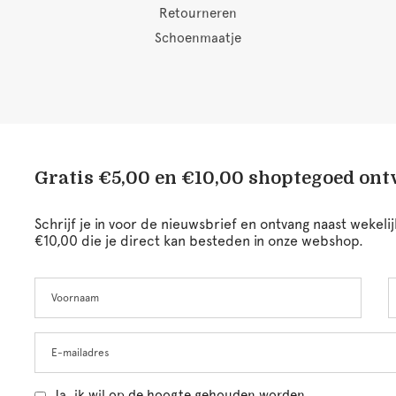
Retourneren
Schoenmaatje
Gratis €5,00 en €10,00 shoptegoed on
Schrijf je in voor de nieuwsbrief en ontvang naast wekel
€10,00 die je direct kan besteden in onze webshop.
Voornaam
A
Leave
this
field
blank
E-mailadres
Ja, ik wil op de hoogte gehouden worden