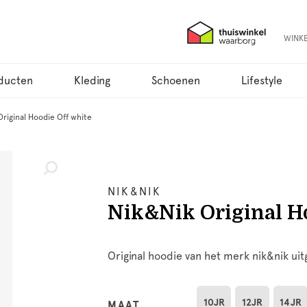
WINK
ducten
Kleding
Schoenen
Lifestyle
Original Hoodie Off white
NIK&NIK
Nik&Nik Original Ho
Original hoodie van het merk nik&nik uit
10JR
12JR
14JR
MAAT