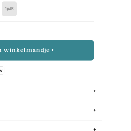
16JR
n winkelmandje +