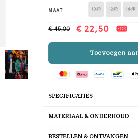
10JR
12JR
14JR
MAAT
€ 22,50
€ 45,00
- 50%
Toevoegen aa
SPECIFICATIES
MATERIAAL & ONDERHOUD
BESTELLEN & ONTVANGEN