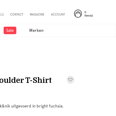
0
ELS
CONTACT
MAGAZINE
ACCOUNT
Item(s)
Sale
Merken
ulder T-Shirt
&nik uitgevoerd in bright fuchsia.