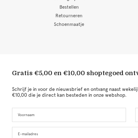
Bestellen
Retourneren
Schoenmaatje
Gratis €5,00 en €10,00 shoptegoed on
Schrijf je in voor de nieuwsbrief en ontvang naast wekel
€10,00 die je direct kan besteden in onze webshop.
Voornaam
A
Leave
this
field
blank
E-mailadres