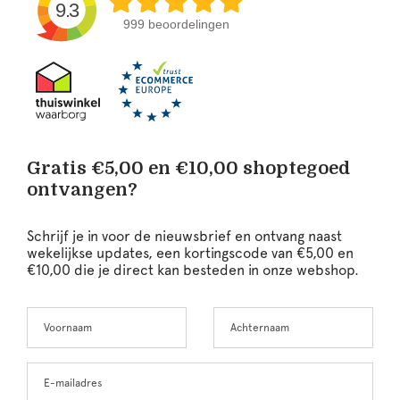
9.3
999 beoordelingen
Gratis €5,00 en €10,00 shoptegoed
ontvangen?
Schrijf je in voor de nieuwsbrief en ontvang naast
wekelijkse updates, een kortingscode van €5,00 en
€10,00 die je direct kan besteden in onze webshop.
Voornaam
Achternaam
Leave
this
field
blank
E-mailadres