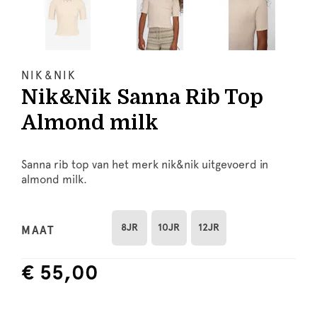
NIK&NIK
Nik&Nik Sanna Rib Top
Almond milk
Sanna rib top van het merk nik&nik uitgevoerd in
almond milk.
8JR
10JR
12JR
MAAT
€ 55,00