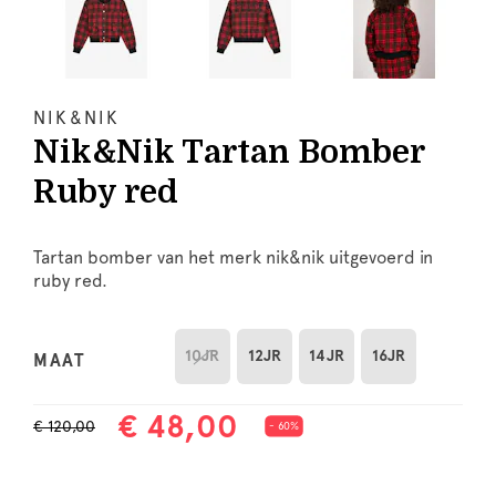
NIK&NIK
Nik&Nik Tartan Bomber
Ruby red
Tartan bomber van het merk nik&nik uitgevoerd in
ruby red.
10JR
12JR
14JR
16JR
MAAT
€ 48,00
€ 120,00
- 60%