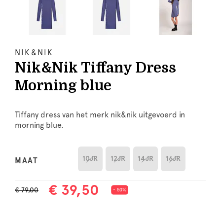
NIK&NIK
Nik&Nik Tiffany Dress
Morning blue
Tiffany dress van het merk nik&nik uitgevoerd in
morning blue.
10JR
12JR
14JR
16JR
MAAT
€ 39,50
€ 79,00
- 50%