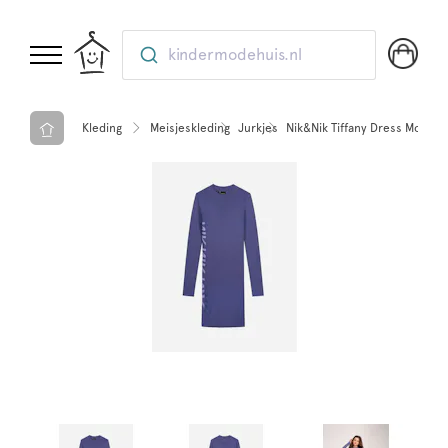
kindermodehuis.nl
Kleding
Meisjeskleding
Jurkjes
Nik&Nik Tiffany Dress Mornin