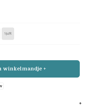
16JR
n winkelmandje +