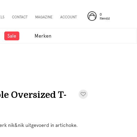
0
ELS
CONTACT
MAGAZINE
ACCOUNT
Item(s)
Sale
Merken
e Oversized T-
rk nik&nik uitgevoerd in artichoke.