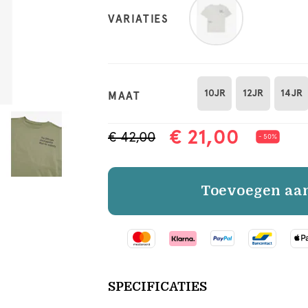
VARIATIES
10JR
12JR
14JR
MAAT
€ 21,00
€ 42,00
- 50%
Toevoegen aa
SPECIFICATIES