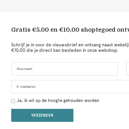
Gratis €5,00 en €10,00 shoptegoed on
Schrijf je in voor de nieuwsbrief en ontvang naast wekel
€10,00 die je direct kan besteden in onze webshop.
Voornaam
A
Leave
this
field
blank
E-mailadres
Ja, ik wil op de hoogte gehouden worden
VERZENDEN