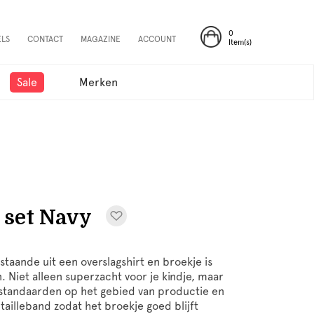
0
ELS
CONTACT
MAGAZINE
ACCOUNT
Item(s)
Sale
Merken
 set Navy
taande uit een overslagshirt en broekje is
 Niet alleen superzacht voor je kindje, maar
 standaarden op het gebied van productie en
tailleband zodat het broekje goed blijft