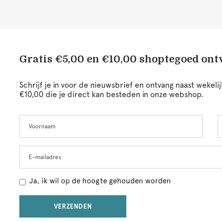
Gratis €5,00 en €10,00 shoptegoed on
Schrijf je in voor de nieuwsbrief en ontvang naast wekel
€10,00 die je direct kan besteden in onze webshop.
Voornaam
A
Leave
this
field
blank
E-mailadres
Ja, ik wil op de hoogte gehouden worden
VERZENDEN