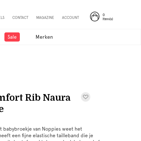
0
ELS
CONTACT
MAGAZINE
ACCOUNT
Item(s)
Sale
Merken
mfort Rib Naura
e
it babybroekje van Noppies weet het
eft een fijne elastische tailleband die je