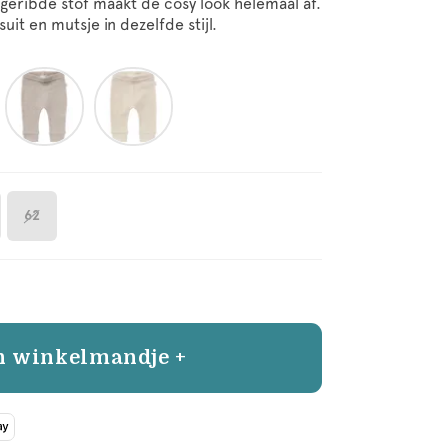
geribde stof maakt de cosy look helemaal af.
it en mutsje in dezelfde stijl.
62
n winkelmandje +