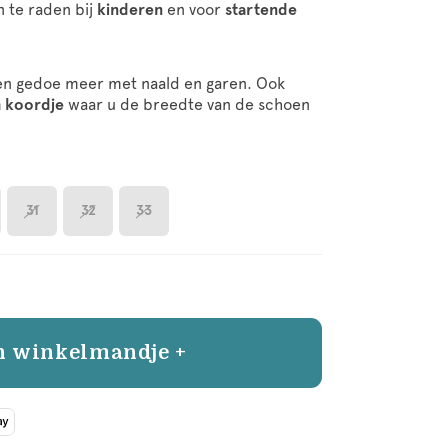
n te raden bij
kinderen
en voor
startende
geen gedoe meer met naald en garen. Ook
h koordje
waar u de breedte van de schoen
31
32
33
n winkelmandje +