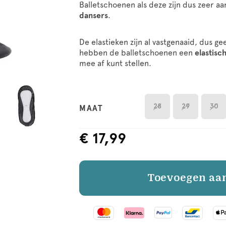
Balletschoenen als deze zijn dus zeer aa
dansers
.
De elastieken zijn al vastgenaaid, dus 
hebben de balletschoenen een
elastisc
mee af kunt stellen.
28
29
30
MAAT
€ 17,99
Toevoegen aa