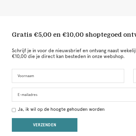
Gratis €5,00 en €10,00 shoptegoed on
Schrijf je in voor de nieuwsbrief en ontvang naast wekel
€10,00 die je direct kan besteden in onze webshop.
Voornaam
A
Leave
this
field
blank
E-mailadres
Ja, ik wil op de hoogte gehouden worden
VERZENDEN