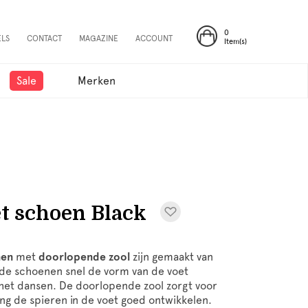
0
ELS
CONTACT
MAGAZINE
ACCOUNT
Item(s)
Sale
Merken
t schoen Black
nen
met
doorlopende zool
zijn gemaakt van
 de schoenen snel de vorm van de voet
 het dansen. De doorlopende zool zorgt voor
ing de spieren in de voet goed ontwikkelen.