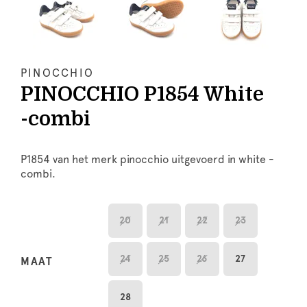
PINOCCHIO
PINOCCHIO P1854 White
-combi
P1854 van het merk pinocchio uitgevoerd in white -
combi.
20
21
22
23
24
25
26
27
MAAT
28