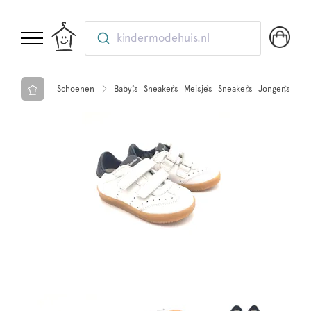
kindermodehuis.nl
Schoenen
Baby’s
Sneakers
Meisjes
Sneakers
Jongens
Sne