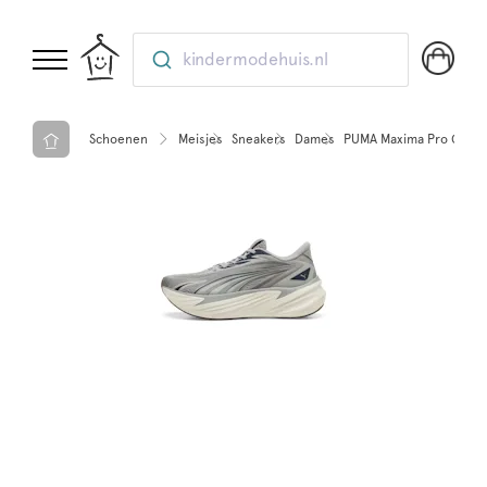
kindermodehuis.nl
Schoenen
Meisjes
Sneakers
Dames
PUMA Maxima Pro Grey