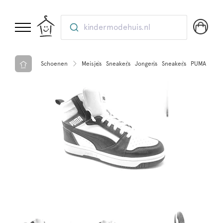
kindermodehuis.nl
Schoenen
Meisjes
Sneakers
Jongens
Sneakers
PUMA Puma 