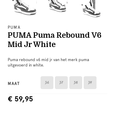
PUMA
PUMA Puma Rebound V6
Mid Jr White
Puma rebound v6 mid jr van het merk puma
uitgevoerd in white.
36
37
38
39
MAAT
€ 59,95