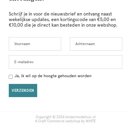
Schrijf je in voor de nieuwsbrief en ontvang naast
wekelijkse updates, een kortingscode van €5,00 en
€10,00 die je direct kan besteden in onze webshop.
Voornaam
Achternaam
Leave
this
field
blank
E-mailadres
Ja, ik wil op de hoogte gehouden worden
VERZENDEN
Copyright © 2026 kindermodehuis.nl
A Craft Commerce webshop by WHITE