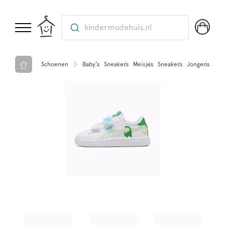
kindermodehuis.nl
Schoenen
Baby’s
Sneakers
Meisjes
Sneakers
Jongens
Sne