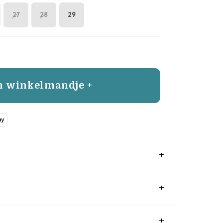
27
28
29
n winkelmandje +