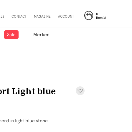
0
ELS
CONTACT
MAGAZINE
ACCOUNT
Item(s)
Sale
Merken
t Light blue
erd in light blue stone.