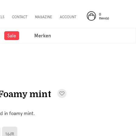
0
ELS
CONTACT
MAGAZINE
ACCOUNT
Item(s)
Sale
Merken
Foamy mint
d in foamy mint.
16JR