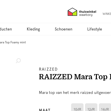
WINK
ducten
Kleding
Schoenen
Lifestyle
ara Top Foamy mint
RAIZZED
RAIZZED Mara Top 
Mara top van het merk raizzed uitgevoer
10JR
12JR
14JR
MAAT