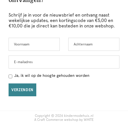
ontvangen?
Schrijf je in voor de nieuwsbrief en ontvang naast
wekelijkse updates, een kortingscode van €5,00 en
€10,00 die je direct kan besteden in onze webshop.
Voornaam
Achternaam
Leave
this
field
blank
E-mailadres
Ja, ik wil op de hoogte gehouden worden
VERZENDEN
Copyright © 2026 kindermodehuis.nl
A Craft Commerce webshop by WHITE