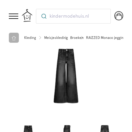
kindermodehuis.nl
Kleding
Meisjeskleding
Broeken
RAIZZED Monaco jegging Bla