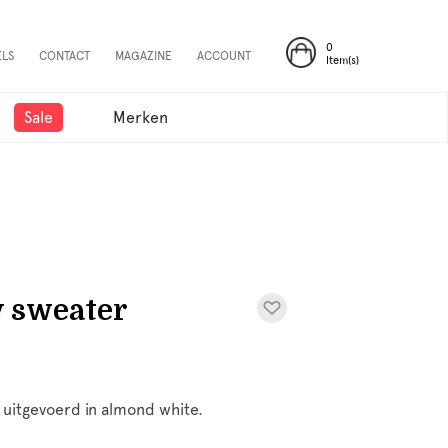
0
ELS
CONTACT
MAGAZINE
ACCOUNT
Item(s)
Sale
Merken
 sweater
 uitgevoerd in almond white.