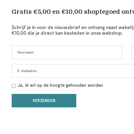
Gratis €5,00 en €10,00 shoptegoed on
Schrijf je in voor de nieuwsbrief en ontvang naast wekel
€10,00 die je direct kan besteden in onze webshop.
Voornaam
A
Leave
this
field
blank
E-mailadres
Ja, ik wil op de hoogte gehouden worden
VERZENDEN