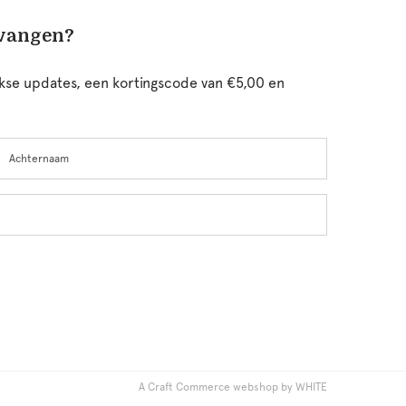
tvangen?
ijkse updates, een kortingscode van €5,00 en
chternaam
A Craft Commerce webshop by WHITE