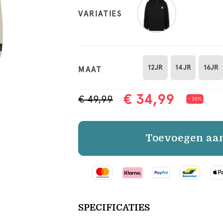
VARIATIES
12JR
14JR
16JR
MAAT
€ 34,99
€ 49,99
- 30%
Toevoegen aa
SPECIFICATIES