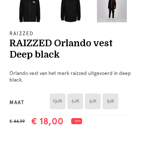
RAIZZED
RAIZZED Orlando vest
Deep black
Orlando vest van het merk raizzed uitgevoerd in deep
black.
10JR
4JR
6JR
8JR
MAAT
€ 18,00
€ 44,99
- 60%