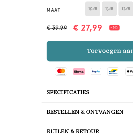
10JR
11JR
12JR
MAAT
€ 27,99
€ 39,99
- 30%
Toevoegen aa
SPECIFICATIES
BESTELLEN & ONTVANGEN
RUILEN & RETOUR