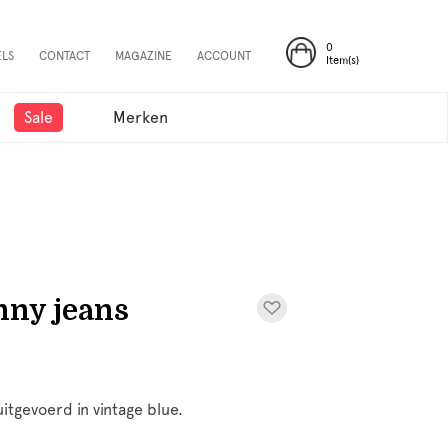
0
ELS
CONTACT
MAGAZINE
ACCOUNT
Item(s)
Sale
Merken
ny jeans
itgevoerd in vintage blue.