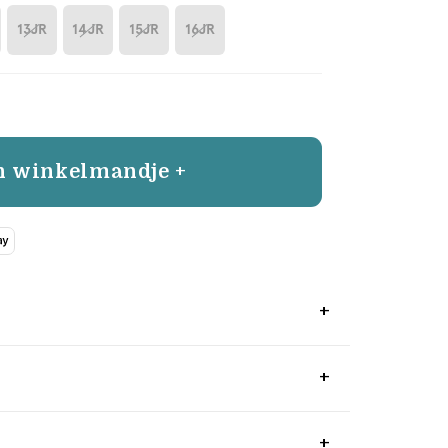
13JR
14JR
15JR
16JR
n winkelmandje +