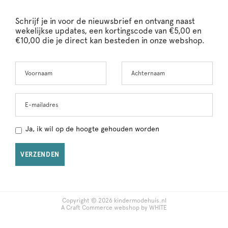
Schrijf je in voor de nieuwsbrief en ontvang naast
wekelijkse updates, een kortingscode van €5,00 en
€10,00 die je direct kan besteden in onze webshop.
Voornaam
Achternaam
Leave
this
field
blank
E-mailadres
Ja, ik wil op de hoogte gehouden worden
VERZENDEN
Copyright © 2026 kindermodehuis.nl
A Craft Commerce webshop by WHITE