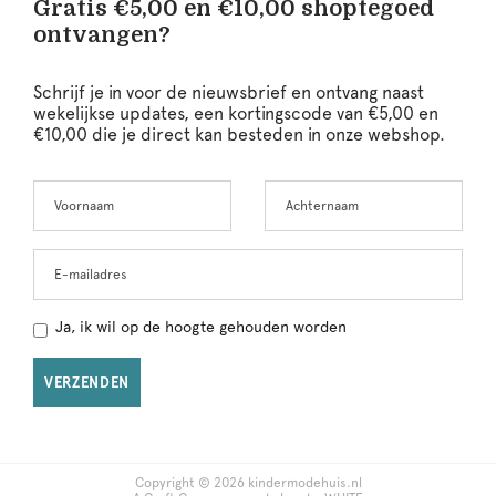
Gratis €5,00 en €10,00 shoptegoed
ontvangen?
Schrijf je in voor de nieuwsbrief en ontvang naast
wekelijkse updates, een kortingscode van €5,00 en
€10,00 die je direct kan besteden in onze webshop.
Voornaam
Achternaam
Leave
this
field
blank
E-mailadres
Ja, ik wil op de hoogte gehouden worden
VERZENDEN
Copyright © 2026 kindermodehuis.nl