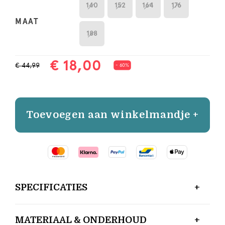
140
152
164
176
MAAT
188
€ 18,00
€ 44,99
- 60%
Toevoegen aan winkelmandje +
SPECIFICATIES
MATERIAAL & ONDERHOUD