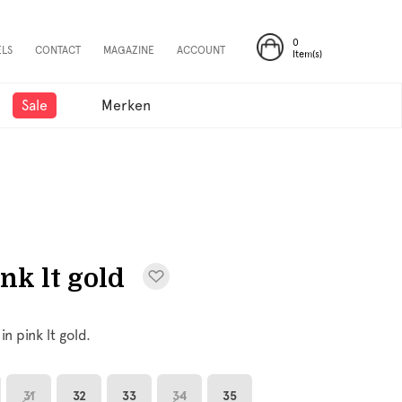
0
ELS
CONTACT
MAGAZINE
ACCOUNT
Item(s)
Sale
Merken
nk lt gold
n pink lt gold.
31
32
33
34
35