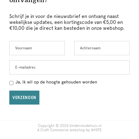
ontvangen?
Schrijf je in voor de nieuwsbrief en ontvang naast
wekelijkse updates, een kortingscode van €5,00 en
€10,00 die je direct kan besteden in onze webshop.
Voornaam
Achternaam
Leave
this
field
blank
E-mailadres
Ja, ik wil op de hoogte gehouden worden
VERZENDEN
Copyright © 2026 kindermodehuis.nl
A Craft Commerce webshop by WHITE