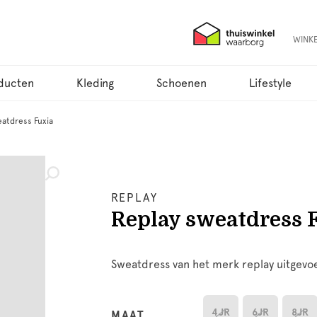
WINK
ducten
Kleding
Schoenen
Lifestyle
atdress Fuxia
REPLAY
Replay sweatdress 
Sweatdress van het merk replay uitgevoer
4JR
6JR
8JR
MAAT