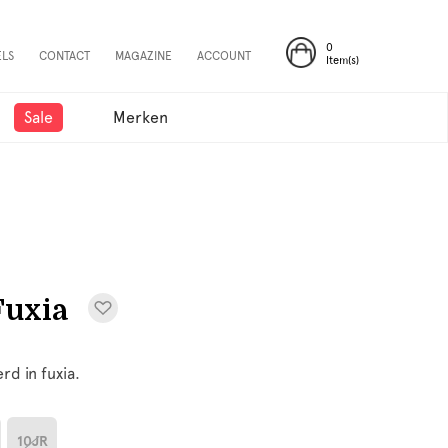
0
ELS
CONTACT
MAGAZINE
ACCOUNT
Item(s)
Sale
Merken
Fuxia
d in fuxia.
10JR