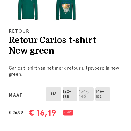
RETOUR
Retour Carlos t-shirt
New green
Carlos t-shirt van het merk retour uitgevoerd in new
green.
122-
134-
146-
116
MAAT
128
140
152
€ 16,19
€ 26,99
- 40%