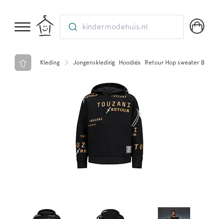
kindermodehuis.nl
Kleding
Jongenskleding
Hoodies
Retour Hop sweater Black