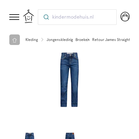
kindermodehuis.nl
Kleding
Jongenskleding
Broeken
Retour James Straight jea