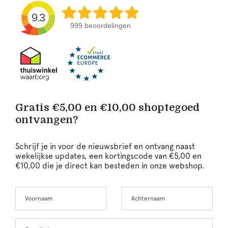
9.3
999 beoordelingen
Gratis €5,00 en €10,00 shoptegoed
ontvangen?
Schrijf je in voor de nieuwsbrief en ontvang naast
wekelijkse updates, een kortingscode van €5,00 en
€10,00 die je direct kan besteden in onze webshop.
Voornaam
Achternaam
Leave
this
field
blank
E-mailadres