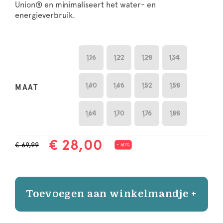
Union® en minimaliseert het water- en
energieverbruik.
116
122
128
134
140
146
152
158
MAAT
164
170
176
188
€ 28,00
€ 69,99
- 60%
Toevoegen aan winkelmandje +