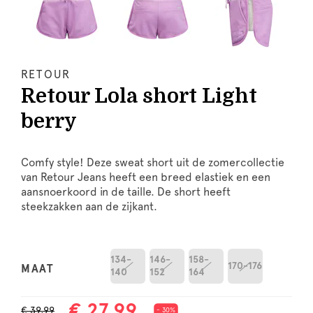
RETOUR
Retour Lola short Light
berry
Comfy style! Deze sweat short uit de zomercollectie
van Retour Jeans heeft een breed elastiek en een
aansnoerkoord in de taille. De short heeft
steekzakken aan de zijkant.
134-
146-
158-
170-176
MAAT
140
152
164
€ 27,99
€ 39,99
- 30%