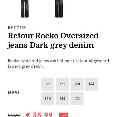
RETOUR
Retour Rocko Oversized
jeans Dark grey denim
Rocko oversized jeans van het merk retour uitgevoerd
in dark grey denim.
116
122
128
134
MAAT
140
146
152
€ 35,99
€ 59,99
- 40%