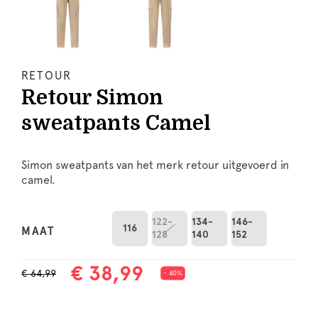
RETOUR
Retour Simon
sweatpants Camel
Simon sweatpants van het merk retour uitgevoerd in
camel.
122-
134-
146-
116
MAAT
128
140
152
€ 38,99
€ 64,99
- 40%