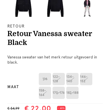
RETOUR
Retour Vanessa sweater
Black
Vanessa sweater van het merk retour uitgevoerd in
black.
122-
134-
146-
116
128
140
152
MAAT
158-
170-176
182-188
164
€ 22,00
€ 54,99
- 60%