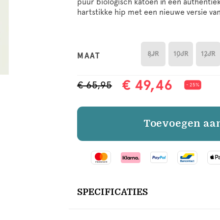
puur biologisch katoen in een authentiek
hartstikke hip met een nieuwe versie va
8JR
10JR
12JR
MAAT
€ 49,46
€ 65,95
- 25%
Toevoegen aa
SPECIFICATIES