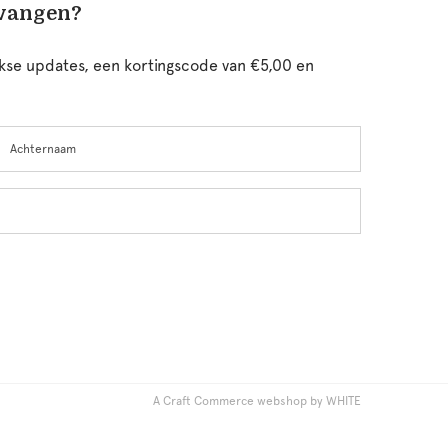
tvangen?
ijkse updates, een kortingscode van €5,00 en
chternaam
A Craft Commerce webshop by WHITE