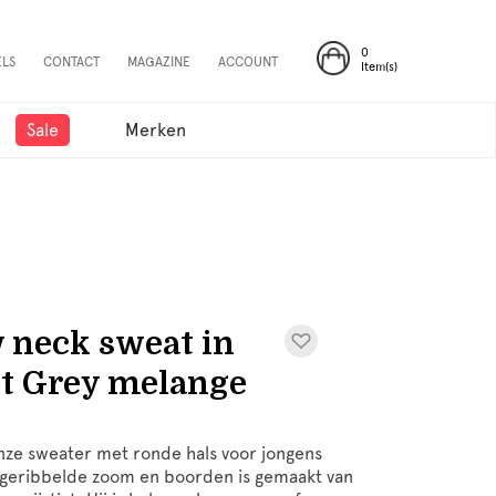
0
ELS
CONTACT
MAGAZINE
ACCOUNT
Item(s)
Sale
Merken
 neck sweat in
it Grey melange
onze sweater met ronde hals voor jongens
geribbelde zoom en boorden is gemaakt van