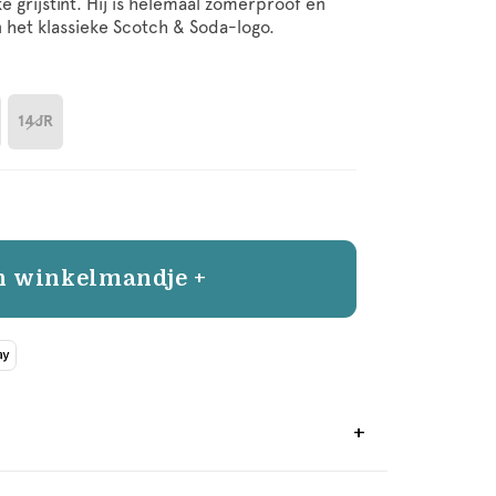
e grijstint. Hij is helemaal zomerproof en
n het klassieke Scotch & Soda-logo.
14JR
n winkelmandje +