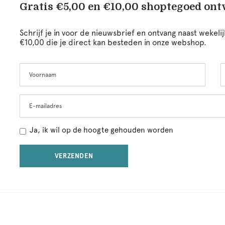
Gratis €5,00 en €10,00 shoptegoed on
Schrijf je in voor de nieuwsbrief en ontvang naast wekel
€10,00 die je direct kan besteden in onze webshop.
Voornaam
A
Leave
this
field
blank
E-mailadres
Ja, ik wil op de hoogte gehouden worden
VERZENDEN