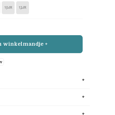
10JR
12JR
n winkelmandje +