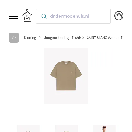
kindermodehuis.nl
Kleding
Jongenskleding
T-shirts
SAINT BLANC Avenue T-Shirt