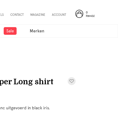
0
ELS
CONTACT
MAGAZINE
ACCOUNT
Item(s)
Sale
Merken
er Long shirt
nc uitgevoerd in black iris.