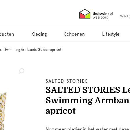
WINK
ducten
Kleding
Schoenen
Lifestyle
s | Swimming Armbands Golden apricot
SALTED STORIES
SALTED STORIES L
Swimming Armband
apricot
Nog meer plezier in het water met deze