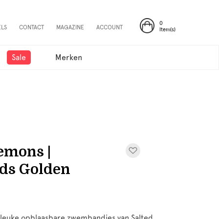
0
ELS
CONTACT
MAGAZINE
ACCOUNT
Item(s)
Sale
Merken
emons |
s Golden
 leuke opblaasbare zwembandjes van Salted