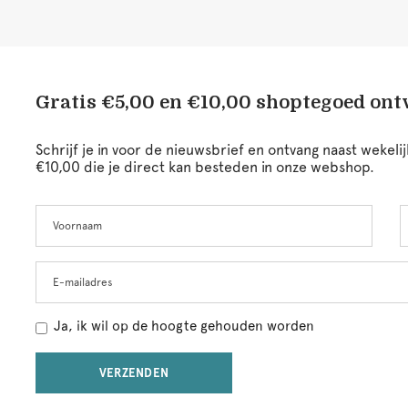
Gratis €5,00 en €10,00 shoptegoed on
Schrijf je in voor de nieuwsbrief en ontvang naast wekel
€10,00 die je direct kan besteden in onze webshop.
Voornaam
A
Leave
this
field
blank
E-mailadres
Ja, ik wil op de hoogte gehouden worden
VERZENDEN