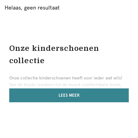
Helaas, geen resultaat
Onze kinderschoenen
collectie
Onze collectie kinderschoenen heeft voor ieder wat wils!
Van de hipste sneakers tot de meest comfortabele boots,
oftewel alles wat je kinderen nodig hebben voor iedere
LEES MEER
gelegenheid. Hier vind je de perfecte schoenen voor zowel
de koude winterdagen als de zonnige zomermorgens.
Kinderschoenen meisjes