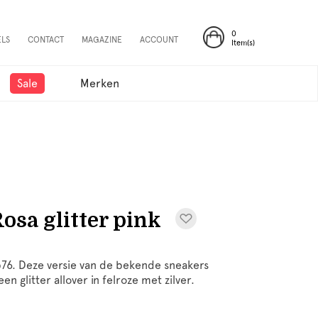
0
ELS
CONTACT
MAGAZINE
ACCOUNT
Item(s)
Sale
Merken
sa glitter pink
b76. Deze versie van de bekende sneakers
en glitter allover in felroze met zilver.