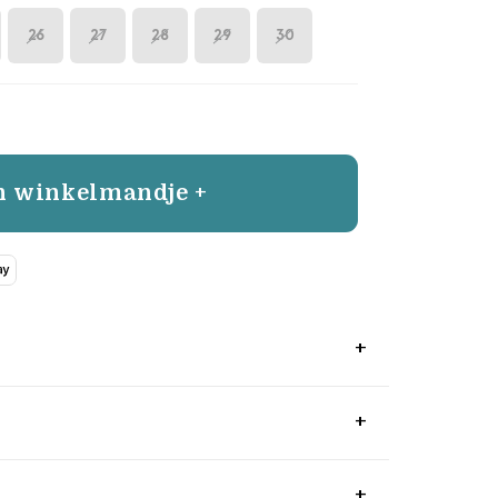
26
27
28
29
30
n winkelmandje +