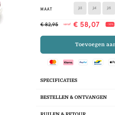
23
24
25
MAAT
€ 58,07
€ 82,95
vanaf
- 30%
Toevoegen aa
SPECIFICATIES
BESTELLEN & ONTVANGEN
RUILEN & RETOUR