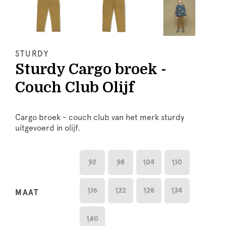
STURDY
Sturdy Cargo broek -
Couch Club Olijf
Cargo broek - couch club van het merk sturdy
uitgevoerd in olijf.
92
98
104
110
116
122
128
134
MAAT
140