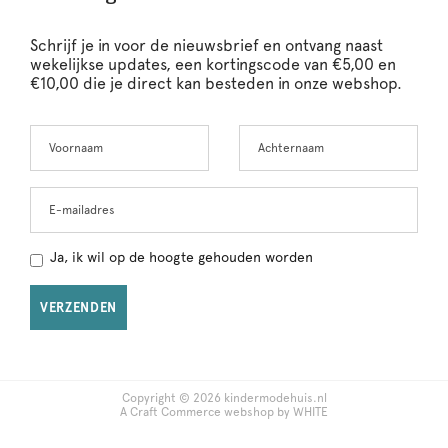
Schrijf je in voor de nieuwsbrief en ontvang naast
wekelijkse updates, een kortingscode van €5,00 en
€10,00 die je direct kan besteden in onze webshop.
Voornaam
Achternaam
Leave
this
field
blank
E-mailadres
Ja, ik wil op de hoogte gehouden worden
VERZENDEN
Copyright © 2026 kindermodehuis.nl
A Craft Commerce webshop by WHITE