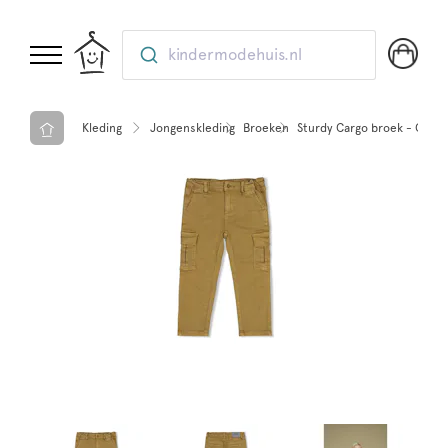
kindermodehuis.nl
Kleding
Jongenskleding
Broeken
Sturdy Cargo broek - Couch 