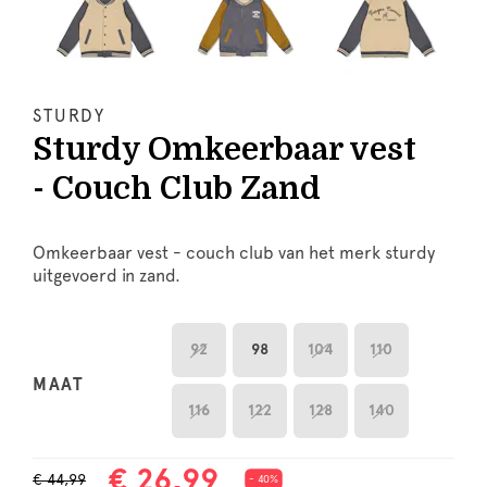
STURDY
Sturdy Omkeerbaar vest
- Couch Club Zand
Omkeerbaar vest - couch club van het merk sturdy
uitgevoerd in zand.
92
98
104
110
MAAT
116
122
128
140
€ 26,99
€ 44,99
- 40%