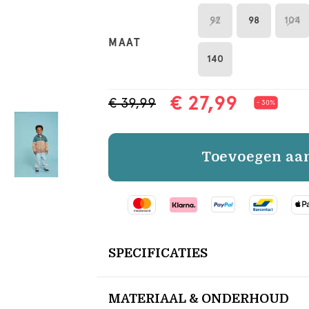
92
98
104
MAAT
140
€ 27,99
€ 39,99
- 30%
Toevoegen aa
SPECIFICATIES
MATERIAAL & ONDERHOUD