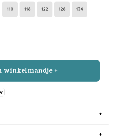
110
116
122
128
134
n winkelmandje +