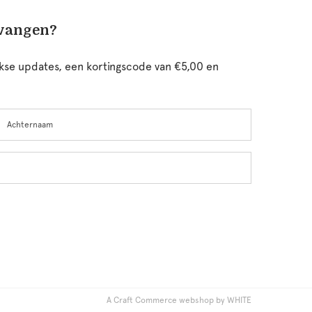
tvangen?
ijkse updates, een kortingscode van €5,00 en
chternaam
A Craft Commerce webshop by WHITE