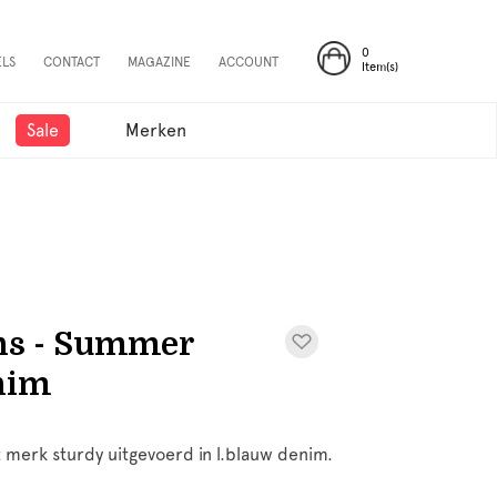
0
ELS
CONTACT
MAGAZINE
ACCOUNT
Item(s)
Sale
Merken
ans - Summer
nim
 merk sturdy uitgevoerd in l.blauw denim.