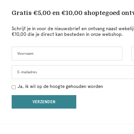
Gratis €5,00 en €10,00 shoptegoed on
Schrijf je in voor de nieuwsbrief en ontvang naast wekel
€10,00 die je direct kan besteden in onze webshop.
Voornaam
A
Leave
this
field
blank
E-mailadres
Ja, ik wil op de hoogte gehouden worden
VERZENDEN