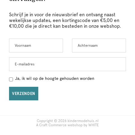
Schrijf je in voor de nieuwsbrief en ontvang naast
wekelijkse updates, een kortingscode van €5,00 en
€10,00 die je direct kan besteden in onze webshop.
Voornaam
Achternaam
Leave
this
field
blank
E-mailadres
Ja, ik wil op de hoogte gehouden worden
VERZENDEN
Copyright © 2026 kindermodehuis.nl
A Craft Commerce webshop by WHITE