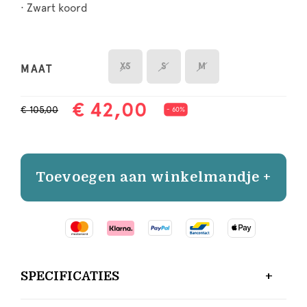
· Zwart koord
XS
S
M
MAAT
€ 42,00
€ 105,00
- 60%
Toevoegen aan winkelmandje +
SPECIFICATIES