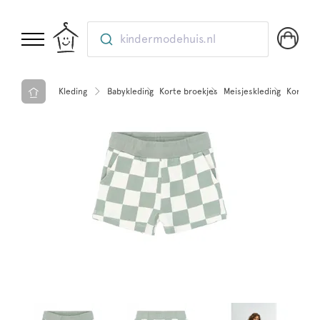
kindermodehuis.nl
Kleding
Babykleding
Korte broekjes
Meisjeskleding
Korte b