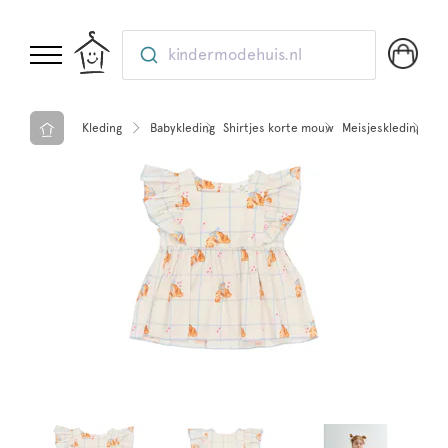
kindermodehuis.nl
Kleding
Babykleding
Shirtjes korte mouw
Meisjeskleding
To